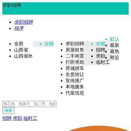
求职招聘
求职招聘
排序
默认
全部
全部
求职招聘
全部
最新
山西省
房屋租售
招聘
最热
山西省外
二手闲置
求职
附近
打听求助
临时工
芮城拼车
生意转让
宣传推广
本地服务
代发信息
搜索
招聘
求职
临时工