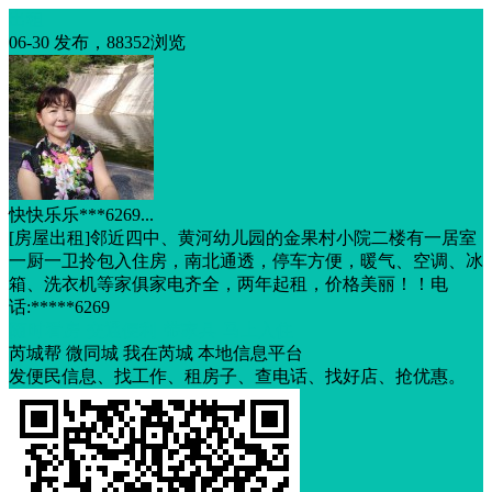
出租
06-30 发布，88352浏览
快快乐乐***6269...
[房屋出租]邻近四中、黄河幼儿园的金果村小院二楼有一居室
一厨一卫拎包入住房，南北通透，停车方便，暖气、空调、冰
箱、洗衣机等家俱家电齐全，两年起租，价格美丽！！电
话:*****6269
随时看房
交通便利
带家具
马上入住
芮城帮 微同城 我在芮城 本地信息平台
发便民信息、找工作、租房子、查电话、找好店、抢优惠。