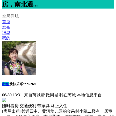
房，南北通...
全局导航
首页
发布
消息
我的
出租
快快乐乐***6269...
06-30 13:31 来自芮城帮 微同城 我在芮城 本地信息平台
随时看房
交通便利
带家具
马上入住
[房屋出租]邻近四中、黄河幼儿园的金果村小院二楼有一居室