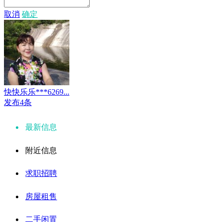
取消
确定
快快乐乐***6269...
发布4条
最新信息
附近信息
求职招聘
房屋租售
二手闲置