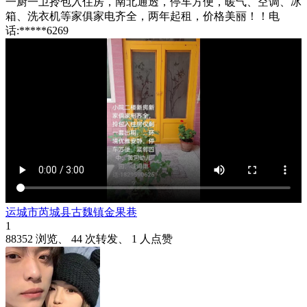
一厨一卫拎包入住房，南北通透，停车方便，暖气、空调、冰
箱、洗衣机等家俱家电齐全，两年起租，价格美丽！！电
话:*****6269
运城市芮城县古魏镇金果巷
1
88352 浏览、 44 次转发、 1 人点赞