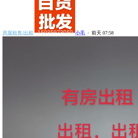
房屋租售/出租
小毛
·
前天 07:58