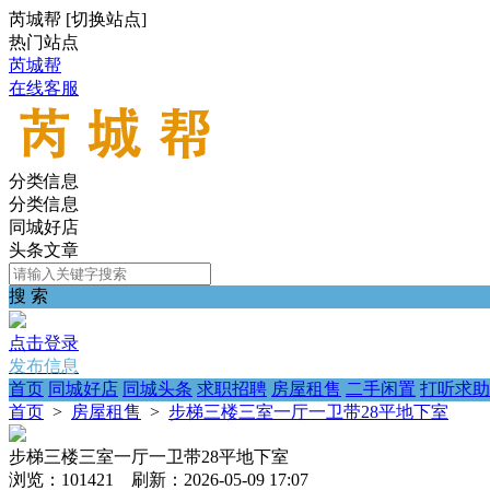
芮城帮
[
切换站点
]
热门站点
芮城帮
在线客服
分类信息
分类信息
同城好店
头条文章
搜 索
点击登录
发布信息
首页
同城好店
同城头条
求职招聘
房屋租售
二手闲置
打听求助
首页
>
房屋租售
>
步梯三楼三室一厅一卫带28平地下室
步梯三楼三室一厅一卫带28平地下室
浏览：101421 刷新：2026-05-09 17:07