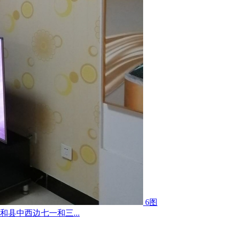
6图
县中西边七一和三...