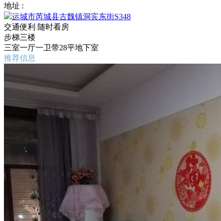
地址 :
运城市芮城县古魏镇洞宾东街S348
交通便利
随时看房
步梯三楼
三室一厅一卫带28平地下室
推荐信息