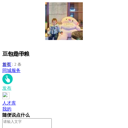
豆包是干粮
正在加载...
首页
发布：2 条
同城服务
发布
人才库
我的
随便说点什么