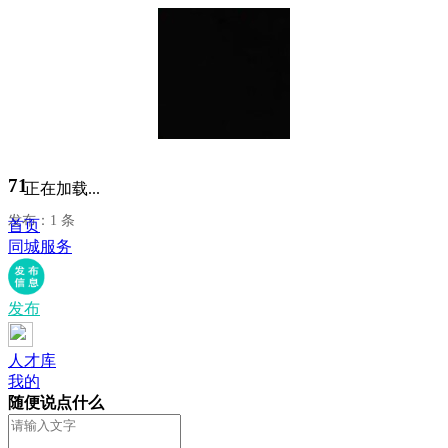
71
正在加载...
发布：1 条
首页
同城服务
发布
人才库
我的
随便说点什么