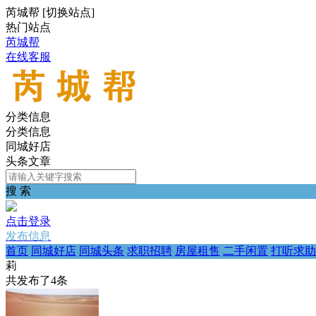
芮城帮
[
切换站点
]
热门站点
芮城帮
在线客服
分类信息
分类信息
同城好店
头条文章
搜 索
点击登录
发布信息
首页
同城好店
同城头条
求职招聘
房屋租售
二手闲置
打听求助
莉
共发布了
4
条