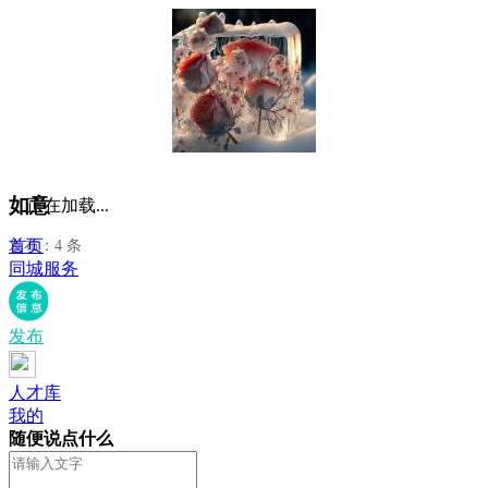
如意
正在加载...
首页
发布：4 条
同城服务
发布
人才库
我的
随便说点什么